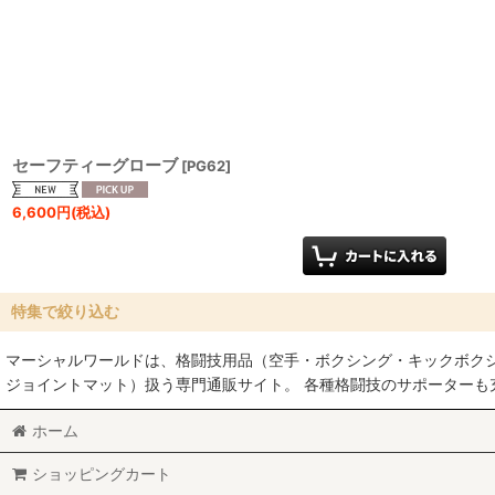
並び順
:
セーフティーグローブ
[
PG62
]
6,600
円
(税込)
特集で絞り込む
マーシャルワールドは、格闘技用品（空手・ボクシング・キックボク
空手
ジョイントマット）扱う専門通販サイト。 各種格闘技のサポーター
MMA総合格闘技
ホーム
柔術
ショッピングカート