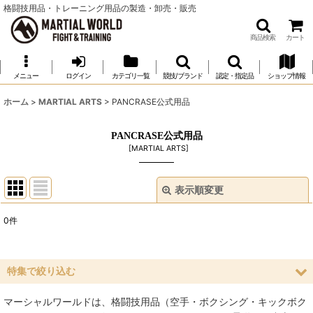
格闘技用品・トレーニング用品の製造・卸売・販売
商品検索
カート
メニュー
ログイン
カテゴリ一覧
競技/ブランド
認定・指定品
ショップ情報
ホーム
>
MARTIAL ARTS
>
PANCRASE公式用品
PANCRASE公式用品
[
MARTIAL ARTS
]
表示順変更
閉じる
0
件
表示数
:
並び順
:
特集で絞り込む
マーシャルワールドは、格闘技用品（空手・ボクシング・キックボク
絞り込む
空手