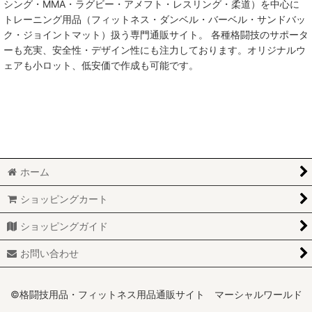
シング・MMA・ラグビー・アメフト・レスリング・柔道）を中心に
トレーニング用品（フィットネス・ダンベル・バーベル・サンドバッ
MMA総合格闘技
ク・ジョイントマット）扱う専門通販サイト。 各種格闘技のサポータ
ーも充実、安全性・デザイン性にも注力しております。オリジナルウ
柔術
ェアも小ロット、低安価で作成も可能です。
柔道
ボクシング
キックボクシング
ホーム
少林寺拳法
ショッピングカート
サンボ
ショッピングガイド
レスリング
お問い合わせ
RUGBY
MARTIAL WORLD
©格闘技用品・フィットネス用品通販サイト マーシャルワールド