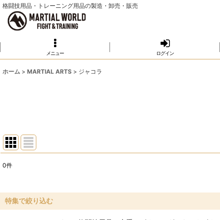
格闘技用品・トレーニング用品の製造・卸売・販売
メニュー
ログイン
ホーム
>
MARTIAL ARTS
>
ジャコラ
0
件
表示数
:
並び順
:
特集で絞り込む