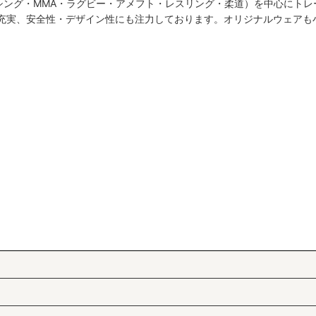
シング・MMA・ラグビー・アメフト・レスリング・柔道）を中心にトレ
絞り込む
も充実、安全性・デザイン性にも注力しております。オリジナルウェアも