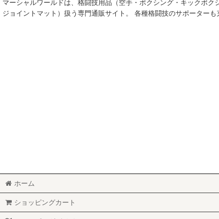
マーシャルワールドは、格闘技用品（空手・ボクシング・キックボク
空手
ジョイントマット）扱う専門通販サイト。 各種格闘技のサポーター
MMA総合格闘技
柔術
柔道
ボクシング
キックボクシング
少林寺拳法
サンボ
レスリング
ホーム
RUGBY
ショッピングカート
MARTIAL WORLD