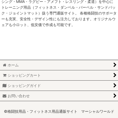
シング・MMA・ラグビー・アメフト・レスリング・柔道）を中心に
トレーニング用品（フィットネス・ダンベル・バーベル・サンドバッ
MMA総合格闘技
ク・ジョイントマット）扱う専門通販サイト。 各種格闘技のサポータ
ーも充実、安全性・デザイン性にも注力しております。オリジナルウ
柔術
ェアも小ロット、低安価で作成も可能です。
柔道
ボクシング
キックボクシング
ホーム
少林寺拳法
ショッピングカート
サンボ
ショッピングガイド
レスリング
お問い合わせ
RUGBY
MARTIAL WORLD
©格闘技用品・フィットネス用品通販サイト マーシャルワールド