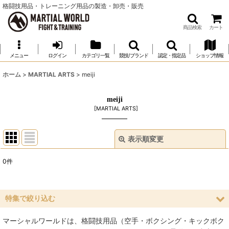
格闘技用品・トレーニング用品の製造・卸売・販売
商品検索
カート
メニュー
ログイン
カテゴリ一覧
競技/ブランド
認定・指定品
ショップ情報
ホーム
>
MARTIAL ARTS
>
meiji
meiji
[
MARTIAL ARTS
]
表示順変更
閉じる
0
件
表示数
:
並び順
:
特集で絞り込む
マーシャルワールドは、格闘技用品（空手・ボクシング・キックボク
絞り込む
空手