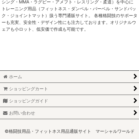
シング・MMA・ラグビー・アメフト・レスリング・柔道）を中心に
トレーニング用品（フィットネス・ダンベル・バーベル・サンドバッ
MMA総合格闘技
ク・ジョイントマット）扱う専門通販サイト。 各種格闘技のサポータ
ーも充実、安全性・デザイン性にも注力しております。オリジナルウ
柔術
ェアも小ロット、低安価で作成も可能です。
柔道
ボクシング
キックボクシング
ホーム
少林寺拳法
ショッピングカート
サンボ
ショッピングガイド
レスリング
お問い合わせ
RUGBY
MARTIAL WORLD
©格闘技用品・フィットネス用品通販サイト マーシャルワールド