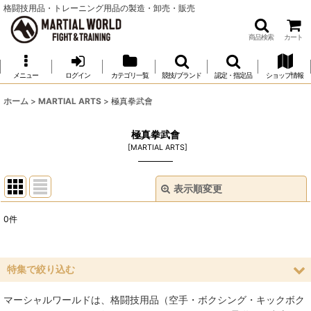
格闘技用品・トレーニング用品の製造・卸売・販売
商品検索
カート
メニュー
ログイン
カテゴリ一覧
競技/ブランド
認定・指定品
ショップ情報
ホーム
>
MARTIAL ARTS
>
極真拳武會
極真拳武會
[
MARTIAL ARTS
]
表示順変更
閉じる
0
件
表示数
:
並び順
:
特集で絞り込む
マーシャルワールドは、格闘技用品（空手・ボクシング・キックボク
絞り込む
空手