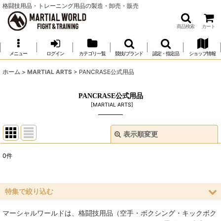
格闘技用品・トレーニング用品の製造・卸売・販売
商品検索
カート
メニュー
ログイン
カテゴリ一覧
競技/ブランド
認定・指定品
ショップ情報
ホーム
>
MARTIAL ARTS
>
PANCRASE公式用品
PANCRASE公式用品
[
MARTIAL ARTS
]
表示順変更
閉じる
0
件
表示数
:
並び順
:
特集で絞り込む
マーシャルワールドは、格闘技用品（空手・ボクシング・キックボク
絞り込む
空手