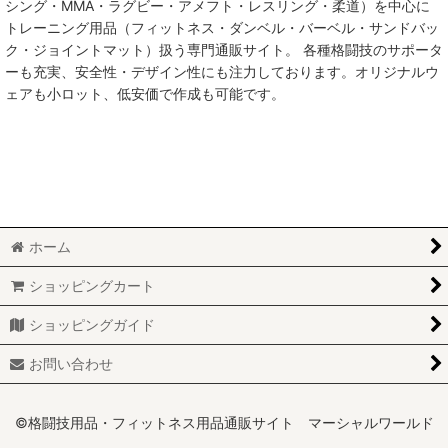
シング・MMA・ラグビー・アメフト・レスリング・柔道）を中心に
トレーニング用品（フィットネス・ダンベル・バーベル・サンドバッ
MMA総合格闘技
ク・ジョイントマット）扱う専門通販サイト。 各種格闘技のサポータ
ーも充実、安全性・デザイン性にも注力しております。オリジナルウ
柔術
ェアも小ロット、低安価で作成も可能です。
柔道
ボクシング
キックボクシング
ホーム
少林寺拳法
ショッピングカート
サンボ
ショッピングガイド
レスリング
お問い合わせ
RUGBY
MARTIAL WORLD
©格闘技用品・フィットネス用品通販サイト マーシャルワールド