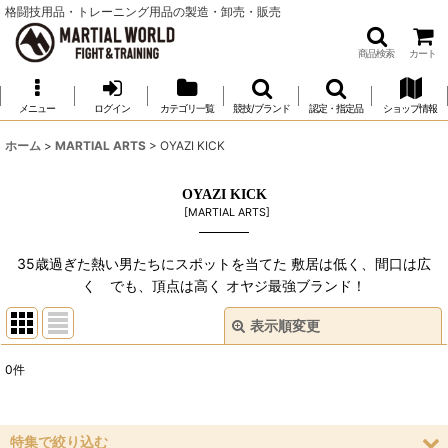
格闘技用品・トレーニング用品の製造・卸売・販売
商品検索
カート
メニュー
ログイン
カテゴリ一覧
競技/ブランド
認定・指定品
ショップ情報
ホーム
>
MARTIAL ARTS
>
OYAZI KICK
OYAZI KICK
[
MARTIAL ARTS
]
35歳過ぎた熱い男たちにスポットを当てた 敷居は低く、間口は広
く でも、頂点は高く オヤジ最強ブランド！
表示順変更
閉じる
0
件
表示数
:
並び順
:
特集で絞り込む