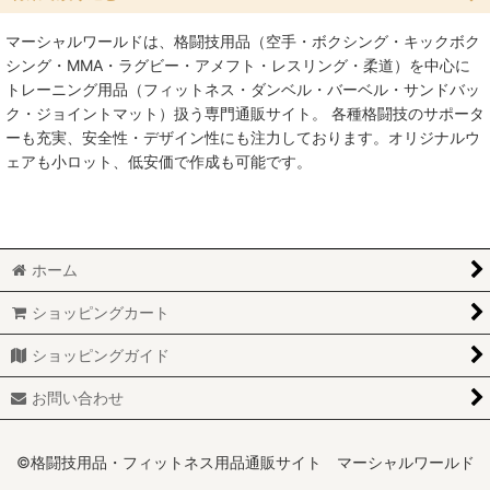
マーシャルワールドは、格闘技用品（空手・ボクシング・キックボク
絞り込む
空手
シング・MMA・ラグビー・アメフト・レスリング・柔道）を中心に
トレーニング用品（フィットネス・ダンベル・バーベル・サンドバッ
MMA総合格闘技
ク・ジョイントマット）扱う専門通販サイト。 各種格闘技のサポータ
ーも充実、安全性・デザイン性にも注力しております。オリジナルウ
柔術
ェアも小ロット、低安価で作成も可能です。
柔道
ボクシング
ホーム
キックボクシング
ショッピングカート
少林寺拳法
ショッピングガイド
サンボ
お問い合わせ
レスリング
©格闘技用品・フィットネス用品通販サイト マーシャルワールド
RUGBY