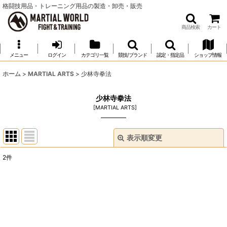
格闘技用品・トレーニング用品の製造・卸売・販売
商品検索
カート
メニュー
ログイン
カテゴリ一覧
競技/ブランド
認定・指定品
ショップ情報
ホーム
>
MARTIAL ARTS
>
少林寺拳法
少林寺拳法
[
MARTIAL ARTS
]
表示順変更
閉じる
2
件
表示数
:
並び順
:
絞り込む