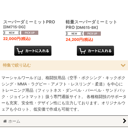
スーパーダミーミットPRO
軽量スーパーダミーミット
[
DM715-DG
]
PRO
[
DM615-BK
]
22,000
円
(税込)
24,200
円
(税込)
特集で絞り込む
マーシャルワールドは、格闘技用品（空手・ボクシング・キックボク
空手
シング・MMA・ラグビー・アメフト・レスリング・柔道）を中心に
トレーニング用品（フィットネス・ダンベル・バーベル・サンドバッ
MMA総合格闘技
ク・ジョイントマット）扱う専門通販サイト。 各種格闘技のサポータ
ーも充実、安全性・デザイン性にも注力しております。オリジナルウ
柔術
ェアも小ロット、低安価で作成も可能です。
柔道
ホーム