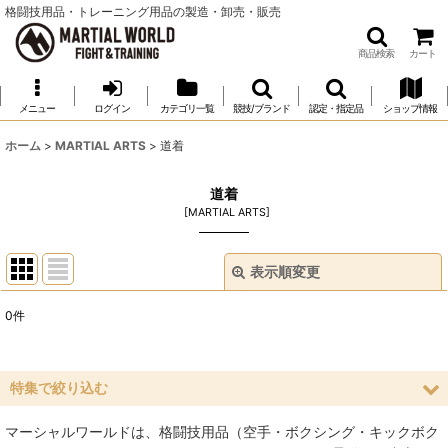
格闘技用品・トレーニング用品の製造・卸売・販売
商品検索
カート
メニュー
ログイン
カテゴリ一覧
競技/ブランド
認定・指定品
ショップ情報
ホーム
>
MARTIAL ARTS
>
道着
道着
[
MARTIAL ARTS
]
表示順変更
閉じる
0
件
表示数
:
並び順
:
特集で絞り込む
マーシャルワールドは、格闘技用品（空手・ボクシング・キックボク
絞り込む
空手