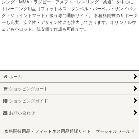
シング・MMA・ラグビー・アメフト・レスリング・柔道）を中心に
トレーニング用品（フィットネス・ダンベル・バーベル・サンドバッ
MMA総合格闘技
ク・ジョイントマット）扱う専門通販サイト。 各種格闘技のサポータ
ーも充実、安全性・デザイン性にも注力しております。オリジナルウ
柔術
ェアも小ロット、低安価で作成も可能です。
柔道
ボクシング
キックボクシング
ホーム
少林寺拳法
ショッピングカート
サンボ
ショッピングガイド
レスリング
お問い合わせ
RUGBY
MARTIAL WORLD
©格闘技用品・フィットネス用品通販サイト マーシャルワールド