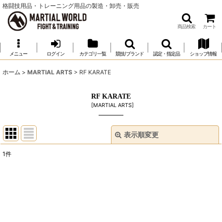
格闘技用品・トレーニング用品の製造・卸売・販売
商品検索
カート
メニュー
ログイン
カテゴリ一覧
競技/ブランド
認定・指定品
ショップ情報
ホーム
>
MARTIAL ARTS
>
RF KARATE
RF KARATE
[
MARTIAL ARTS
]
表示順変更
閉じる
1
件
表示数
:
並び順
:
絞り込む