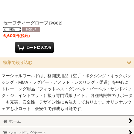
セーフティーグローブ
[
PG62
]
6,600
円
(税込)
特集で絞り込む
マーシャルワールドは、格闘技用品（空手・ボクシング・キックボク
空手
シング・MMA・ラグビー・アメフト・レスリング・柔道）を中心に
トレーニング用品（フィットネス・ダンベル・バーベル・サンドバッ
MMA総合格闘技
ク・ジョイントマット）扱う専門通販サイト。 各種格闘技のサポータ
ーも充実、安全性・デザイン性にも注力しております。オリジナルウ
柔術
ェアも小ロット、低安価で作成も可能です。
柔道
ホーム
ボクシング
ショッピングカート