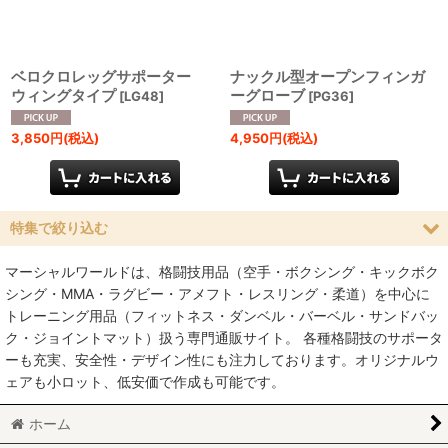
ベロクロレッグサポーター
ナックル型オープンフィンガ
ウィングタイプ
ーグローブ
[
LG48
]
[
PG36
]
3,850
円
(税込)
4,950
円
(税込)
特集で絞り込む
マーシャルワールドは、格闘技用品（空手・ボクシング・キックボク
空手
シング・MMA・ラグビー・アメフト・レスリング・柔道）を中心に
トレーニング用品（フィットネス・ダンベル・バーベル・サンドバッ
MMA総合格闘技
ク・ジョイントマット）扱う専門通販サイト。 各種格闘技のサポータ
ーも充実、安全性・デザイン性にも注力しております。オリジナルウ
柔術
ェアも小ロット、低安価で作成も可能です。
柔道
ホーム