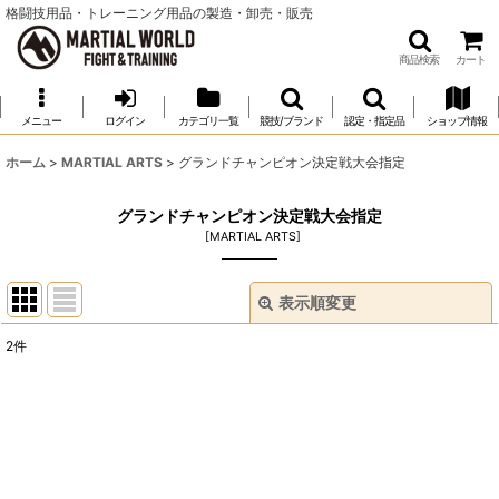
格闘技用品・トレーニング用品の製造・卸売・販売
商品検索
カート
メニュー
ログイン
カテゴリ一覧
競技/ブランド
認定・指定品
ショップ情報
ホーム
>
MARTIAL ARTS
>
グランドチャンピオン決定戦大会指定
グランドチャンピオン決定戦大会指定
[
MARTIAL ARTS
]
表示順変更
閉じる
2
件
表示数
:
並び順
:
絞り込む