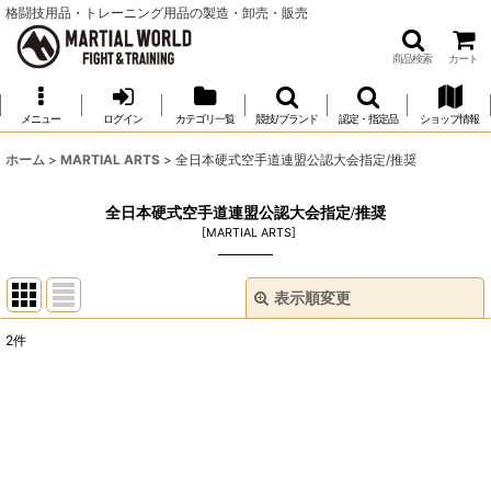
格闘技用品・トレーニング用品の製造・卸売・販売
商品検索
カート
メニュー
ログイン
カテゴリ一覧
競技/ブランド
認定・指定品
ショップ情報
ホーム
>
MARTIAL ARTS
>
全日本硬式空手道連盟公認大会指定/推奨
全日本硬式空手道連盟公認大会指定/推奨
[
MARTIAL ARTS
]
表示順変更
閉じる
2
件
表示数
:
並び順
:
絞り込む