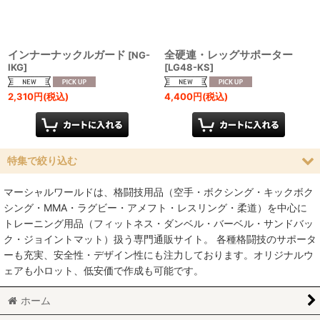
インナーナックルガード
全硬連・レッグサポーター
[
NG-
IKG
]
[
LG48-KS
]
2,310
円
(税込)
4,400
円
(税込)
特集で絞り込む
マーシャルワールドは、格闘技用品（空手・ボクシング・キックボク
空手
シング・MMA・ラグビー・アメフト・レスリング・柔道）を中心に
トレーニング用品（フィットネス・ダンベル・バーベル・サンドバッ
MMA総合格闘技
ク・ジョイントマット）扱う専門通販サイト。 各種格闘技のサポータ
ーも充実、安全性・デザイン性にも注力しております。オリジナルウ
柔術
ェアも小ロット、低安価で作成も可能です。
柔道
ホーム