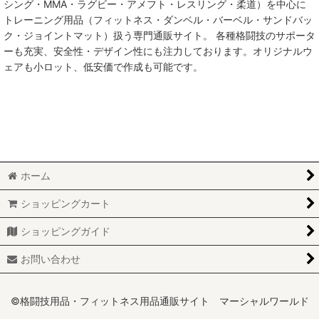
シング・MMA・ラグビー・アメフト・レスリング・柔道）を中心に
トレーニング用品（フィットネス・ダンベル・バーベル・サンドバッ
MMA総合格闘技
ク・ジョイントマット）扱う専門通販サイト。 各種格闘技のサポータ
ーも充実、安全性・デザイン性にも注力しております。オリジナルウ
柔術
ェアも小ロット、低安価で作成も可能です。
柔道
ボクシング
キックボクシング
ホーム
少林寺拳法
ショッピングカート
サンボ
ショッピングガイド
レスリング
お問い合わせ
RUGBY
MARTIAL WORLD
©格闘技用品・フィットネス用品通販サイト マーシャルワールド