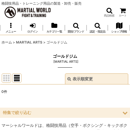
格闘技用品・トレーニング用品の製造・卸売・販売
商品検索
カート
メニュー
ログイン
カテゴリ一覧
競技/ブランド
認定・指定品
ショップ情報
ホーム
>
MARTIAL ARTS
>
ゴールドジム
ゴールドジム
[
MARTIAL ARTS
]
表示順変更
閉じる
0
件
表示数
:
並び順
:
特集で絞り込む
マーシャルワールドは、格闘技用品（空手・ボクシング・キックボク
絞り込む
空手