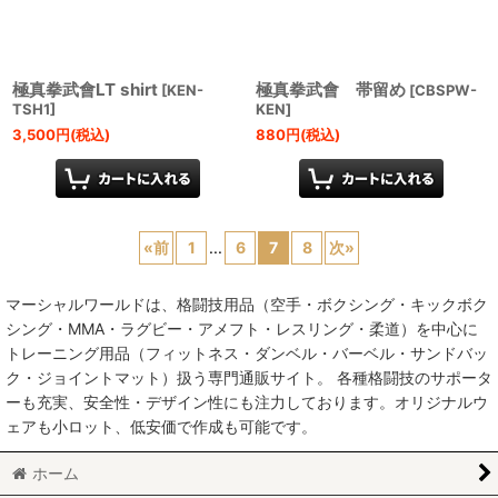
極真拳武會LT shirt
極真拳武會 帯留め
[
KEN-
[
CBSPW-
TSH1
]
KEN
]
3,500
円
(税込)
880
円
(税込)
«
前
1
...
6
7
8
次
»
マーシャルワールドは、格闘技用品（空手・ボクシング・キックボク
シング・MMA・ラグビー・アメフト・レスリング・柔道）を中心に
トレーニング用品（フィットネス・ダンベル・バーベル・サンドバッ
ク・ジョイントマット）扱う専門通販サイト。 各種格闘技のサポータ
ーも充実、安全性・デザイン性にも注力しております。オリジナルウ
ェアも小ロット、低安価で作成も可能です。
ホーム