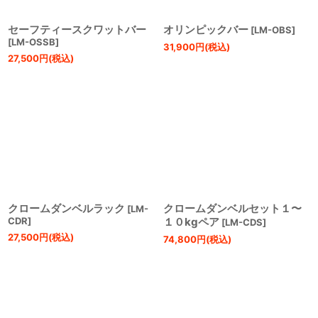
セーフティースクワットバー
オリンピックバー
[
LM-OBS
]
[
LM-OSSB
]
31,900
円
(税込)
27,500
円
(税込)
クロームダンベルラック
クロームダンベルセット１〜
[
LM-
CDR
]
１０kgペア
[
LM-CDS
]
27,500
円
(税込)
74,800
円
(税込)