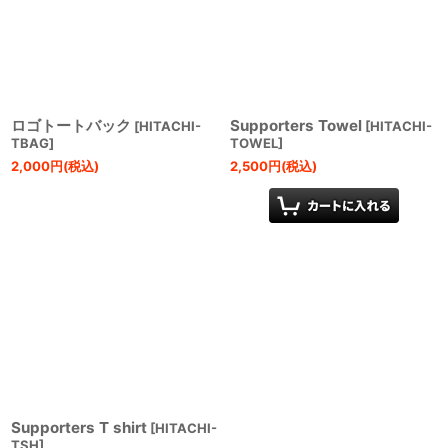
ロゴトートバック
Supporters Towel
[
HITACHI-
[
HITACHI-
TBAG
]
TOWEL
]
2,000
円
(税込)
2,500
円
(税込)
Supporters T shirt
[
HITACHI-
TSH
]