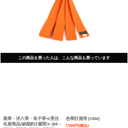
この商品を買った人は、こんな商品も買っています
黒帯・洋八帯・朱子帯≪受注
色帯計測用
[
CBM
]
生産商品/納期約2週間≫
[
BB・
1,100
円
(税込)