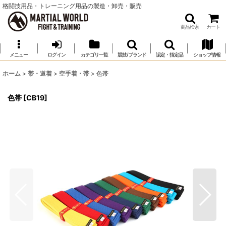
格闘技用品・トレーニング用品の製造・卸売・販売
商品検索
カート
メニュー
ログイン
カテゴリ一覧
競技/ブランド
認定・指定品
ショップ情報
ホーム
>
帯・道着
>
空手着・帯
>
色帯
色帯
[
CB19
]