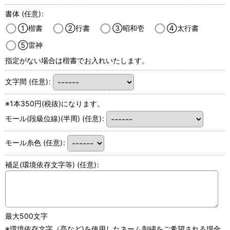
書体
(任意)
:
①楷書
②行書
③昭和壱
④太行書
⑤雷神
指定がない場合は楷書でお入れいたします。
文字間
(任意)
:
※1本350円(税抜)になります。
モール(段級位線)(半周)
(任意)
:
モール糸色
(任意)
:
補足(環境依存文字等)
(任意)
:
最大500文字
※環境依存文字（髙など)を使用したネーム刺繍をご希望される場合