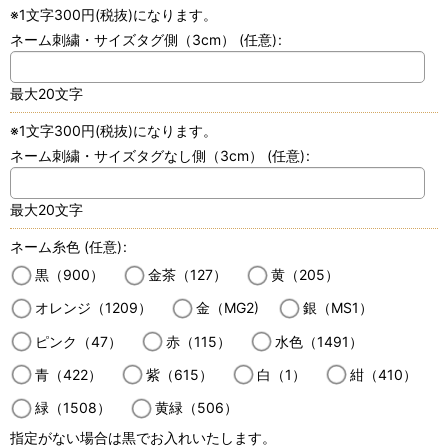
※1文字300円(税抜)になります。
ネーム刺繍・サイズタグ側（3cm）
(任意)
:
最大20文字
※1文字300円(税抜)になります。
ネーム刺繍・サイズタグなし側（3cm）
(任意)
:
最大20文字
ネーム糸色
(任意)
:
黒（900）
金茶（127）
黄（205）
オレンジ（1209）
金（MG2)
銀（MS1）
ピンク（47）
赤（115）
水色（1491）
青（422）
紫（615）
白（1）
紺（410）
緑（1508）
黄緑（506）
指定がない場合は黒でお入れいたします。