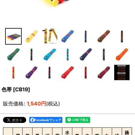
色帯
[
CB19
]
販売価格
:
1,540
円
(税込)
Facebookでシェア
水
臙