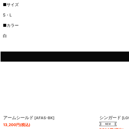
■サイズ
S・L
■カラー
白
アームシールド
シンガード
[
AFAS-BK
]
[
LG
13,200
円
(税込)