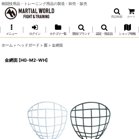
格闘技用品・トレーニング用品の製造・卸売・販売
商品検索
カート
メニュー
ログイン
カテゴリ一覧
競技/ブランド
認定・指定品
ショップ情報
ホーム
>
ヘッドガード
>
面
>
金網面
金網面
[
HG-M2-WH
]