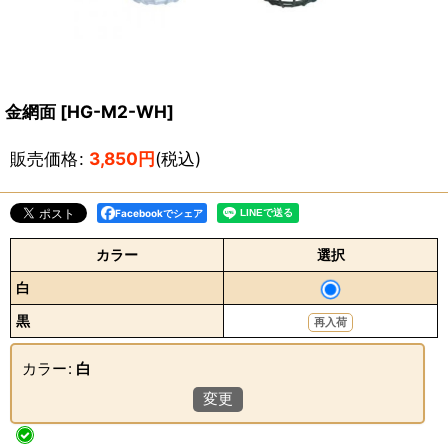
金網面
[
HG-M2-WH
]
販売価格
:
3,850
円
(税込)
Facebookでシェア
カラー
選択
白
黒
再入荷
カラー
:
白
変更