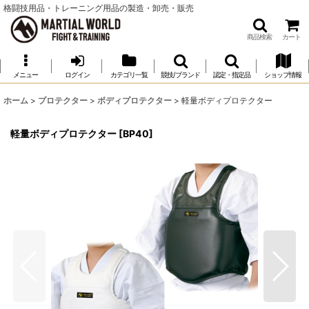
格闘技用品・トレーニング用品の製造・卸売・販売
商品検索
カート
メニュー
ログイン
カテゴリ一覧
競技/ブランド
認定・指定品
ショップ情報
ホーム
>
プロテクター
>
ボディプロテクター
>
軽量ボディプロテクター
軽量ボディプロテクター
[
BP40
]