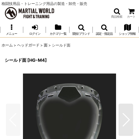
格闘技用品・トレーニング用品の製造・卸売・販売
商品検索
カート
メニュー
ログイン
カテゴリ一覧
競技/ブランド
認定・指定品
ショップ情報
ホーム
>
ヘッドガード
>
面
>
シールド面
シールド面
[
HG-M4
]