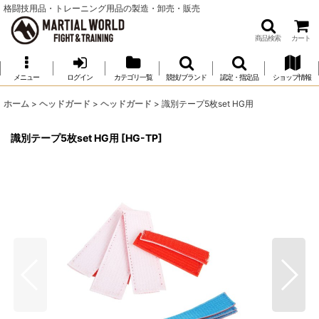
格闘技用品・トレーニング用品の製造・卸売・販売
商品検索
カート
メニュー
ログイン
カテゴリ一覧
競技/ブランド
認定・指定品
ショップ情報
ホーム
>
ヘッドガード
>
ヘッドガード
>
識別テープ5枚set HG用
識別テープ5枚set HG用
[
HG-TP
]