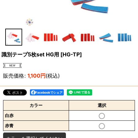
識別テープ5枚set HG用
[
HG-TP
]
販売価格
:
1,100
円
(税込)
Facebookでシェア
カラー
選択
白赤
赤青