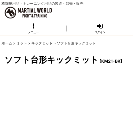
格闘技用品・トレーニング用品の製造・卸売・販売
メニュー
ログイン
ホーム
>
ミット
>
キックミット
>
ソフト台形キックミット
ソフト台形キックミット
[
KM21-BK
]