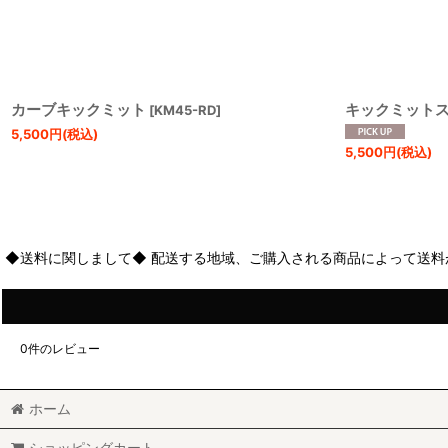
カーブキックミット
キックミット
[
KM45-RD
]
5,500
円
(税込)
5,500
円
(税込)
◆送料に関しまして◆ 配送する地域、ご購入される商品によって送料
0
件のレビュー
ホーム
ショッピングカート