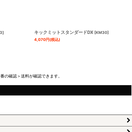
キックミットスタンダードDX
3
]
[
KM30
]
4,070
円
(税込)
品番の確認＞送料が確認できます。