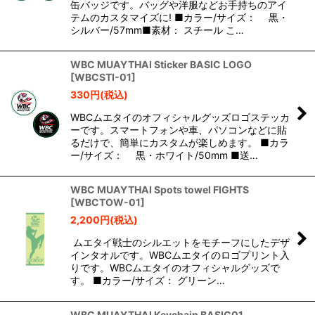
缶バッジです。バッグや洋服などお手持ちのアイ
テムのカスタマイズに! ■カラー/サイズ： 黒・
シルバー/57mm■素材： スチール こ…
WBC MUAYTHAI Sticker BASIC LOGO
[
WBCSTI-01
]
330
円
(税込)
WBCムエタイのオフィシャルグッズロゴステッカ
ーです。スマートフォンや車、パソコンなどに貼
るだけで、簡単にカスタムが楽しめます。 ■カラ
ー/サイズ： 黒・ホワイト/50mm ■送…
WBC MUAYTHAI Spots towel FIGHTS
[
WBCTOW-01
]
2,200
円
(税込)
ムエタイ戦士のシルエットをモチーフにしたデザ
インタオルです。WBCムエタイのロゴプリント入
りです。WBCムエタイのオフィシャルグッズで
す。 ■カラー/サイズ： グリーン…
WBC MUAYTHAI Keychain BASIC01