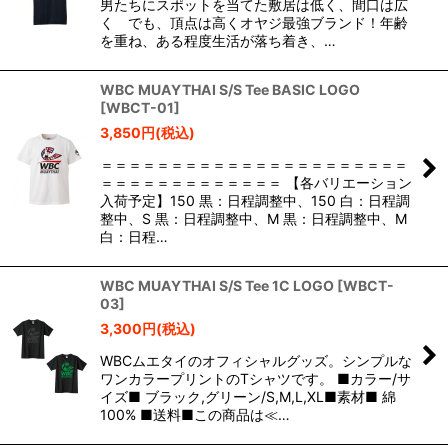
男たちにスポットを当てた敷居は低く、間口は広
く でも、頂点は高くオヤジ最強ブランド！年齢
を重ね、ある程度生活が落ち着き、…
WBC MUAYTHAI S/S Tee BASIC LOGO
[
WBCT-01
]
3,850
円
(税込)
＝＝＝＝＝＝＝＝＝＝＝＝＝＝＝＝＝＝＝＝＝＝
＝＝＝＝＝＝＝＝＝＝＝＝＝ 【各バリエーション
入荷予定】150 黒：日程調整中、150 白：日程調
整中、S 黒：日程調整中、M 黒：日程調整中、M
白：日程…
WBC MUAYTHAI S/S Tee 1C LOGO
[
WBCT-
03
]
3,300
円
(税込)
WBCムエタイのオフィシャルグッズ。シンプルな
ワンカラープリントのTシャツです。 ■カラー/サ
イズ■ ブラック,グリーン/S,M,L,XL■素材■ 綿
100% ■送料■この商品は≪…