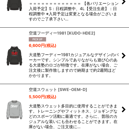
＝＝＝＝＝＝＝＝＝＝＝＝＝ 【各バリエーション
入荷予定】S：日程調整中、4L【受注生産】：日
程調整中 ※入荷予定は変更となる場合がございま
すのでご了承下さい…
空道フーディー1981
[
KUDO-HDE2
]
6,600
円
(税込)
大道塾フーディー1981カジュアルなデザインのパ
ーカーです。シンプルでありながらも遊び心のあ
る大道塾のロゴが特徴です。在庫がない場合、ご
注文後に製作致しますので納期まで約2週間ほど
かかります。
空道スウェット
[
SWE-OEM-D
]
5,500
円
(税込)
大道塾スウェット多目的に使用することができま
す。トレーニングやフィットネス、ジョギングな
どのスポーツ活動に最適です。さらに、普段のカ
ジュアルな装いにも合わせることができます。在
庫がない場合、ご注文後に…