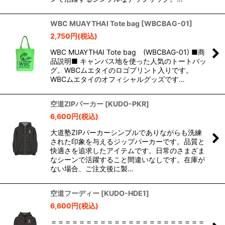
WBC MUAYTHAI Tote bag
[
WBCBAG-01
]
2,750
円
(税込)
WBC MUAYTHAI Tote bag (WBCBAG-01) ■商
品説明■ キャンバス地を使った人気のトートバッ
グ。WBCムエタイのロゴプリント入りです。
WBCムエタイのオフィシャルグッズです…
空道ZIPパーカー
[
KUDO-PKR
]
6,600
円
(税込)
大道塾ZIPパーカーシンプルでありながらも洗練
された印象を与えるジップパーカーです。品質と
快適さを追求したアイテムです。日常のさまざま
なシーンで活躍すること間違いなしです。在庫が
ない場合、ご注文後に製…
空道フーディー
[
KUDO-HDE1
]
6,600
円
(税込)
＝＝＝＝＝＝＝＝＝＝＝＝＝＝＝＝＝＝＝＝＝＝