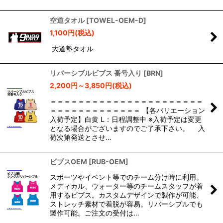
空道タオル
[
TOWEL-OEM-D
]
1,100
円
(税込)
大道塾タオル
リバーシブルビブス 番号入り
[
BRN
]
2,200
円
～3,850
円
(税込)
＝＝＝＝＝＝＝＝＝＝＝＝＝＝＝＝＝＝＝＝＝＝
＝＝＝＝＝＝＝＝＝＝＝＝＝ 【各バリエーション
入荷予定】白黄 L：日程調整中 ※入荷予定は変更
となる場合がございますのでご了承下さい。 入
荷次第発送とさせ…
ビブスOEM
[
RUB-OEM
]
スポーツやイベント等でのチーム分け時に利用。
メディカル、ウォーター等のチームスタッフが着
用するビブス。カスタムデザインで製作が可能、
ストレッチ素材で着脱が容易。リバーシブルでも
製作可能。ご注文の受付は…