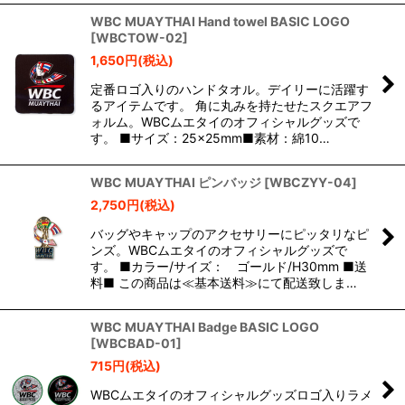
WBC MUAYTHAI Hand towel BASIC LOGO
[
WBCTOW-02
]
1,650
円
(税込)
定番ロゴ入りのハンドタオル。デイリーに活躍す
るアイテムです。 角に丸みを持たせたスクエアフ
ォルム。WBCムエタイのオフィシャルグッズで
す。 ■サイズ：25×25mm■素材：綿10…
WBC MUAYTHAI ピンバッジ
[
WBCZYY-04
]
2,750
円
(税込)
バッグやキャップのアクセサリーにピッタリなピ
ンズ。WBCムエタイのオフィシャルグッズで
す。 ■カラー/サイズ： ゴールド/H30mm ■送
料■ この商品は≪基本送料≫にて配送致しま…
WBC MUAYTHAI Badge BASIC LOGO
[
WBCBAD-01
]
715
円
(税込)
WBCムエタイのオフィシャルグッズロゴ入りラメ