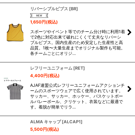
リバーシブルビブス
[
BR
]
1,650
円
(税込)
スポーツやイベント等でのチーム分け時に利用1着
で2色に対応出来て破れにくくて丈夫なリバーシ
ブルビブス。国内生産のため安定した生産性と高
品質。1枚〜大量生産までオリジナル製作も可能。
各チームごとにオリジ…
レフリーユニフォーム
[
RET
]
4,400
円
(税込)
AJAF連盟公式レフリーユニフォームアクションチ
ームのスポーツウェアで広く使用されています。
サッカー、サッカー、ホッケー、バスケットボー
ルバレーボール、クリケット、衣装などに最適で
す。着脱が簡単でリラ…
ALMA キャップ
[
ALCAP1
]
5,500
円
(税込)