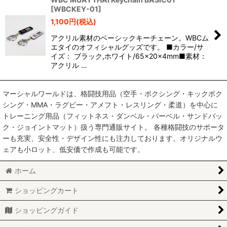
[
WBCKEY-01
]
1,100
円
(税込)
アクリル素材のベーシックキーチェーン。WBCム
エタイのオフィシャルグッズです。 ■カラー/サ
イズ： ブラック,ホワイト/65×20×4mm■素材：
アクリル …
マーシャルワールドは、格闘技用品（空手・ボクシング・キックボク
シング・MMA・ラグビー・アメフト・レスリング・柔道）を中心に
トレーニング用品（フィットネス・ダンベル・バーベル・サンドバッ
ク・ジョイントマット）扱う専門通販サイト。 各種格闘技のサポータ
ーも充実、安全性・デザイン性にも注力しております。オリジナルウ
ェアも小ロット、低安価で作成も可能です。
ホーム
ショッピングカート
ショッピングガイド