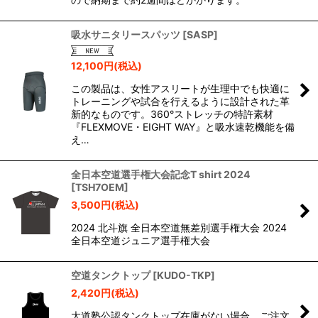
吸水サニタリースパッツ
[
SASP
]
12,100
円
(税込)
この製品は、女性アスリートが生理中でも快適に
トレーニングや試合を行えるように設計された革
新的なものです。360°ストレッチの特許素材
『FLEXMOVE・EIGHT WAY』と吸水速乾機能を備
え…
全日本空道選手権大会記念T shirt 2024
[
TSH7OEM
]
3,500
円
(税込)
2024 北斗旗 全日本空道無差別選手権大会 2024
全日本空道ジュニア選手権大会
空道タンクトップ
[
KUDO-TKP
]
2,420
円
(税込)
大道塾公認タンクトップ在庫がない場合、ご注文