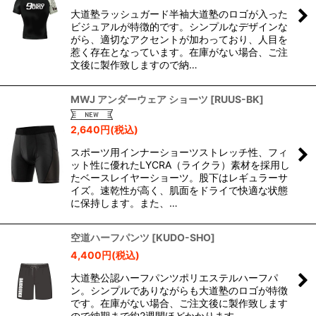
大道塾ラッシュガード半袖大道塾のロゴが入った
並び順
:
ビジュアルが特徴的です。シンプルなデザインな
がら、適切なアクセントが加わっており、人目を
惹く存在となっています。在庫がない場合、ご注
絞り込む
文後に製作致しますので納…
MWJ アンダーウェア ショーツ
[
RUUS-BK
]
2,640
円
(税込)
スポーツ用インナーショーツストレッチ性、フィ
ット性に優れたLYCRA（ライクラ）素材を採用し
たベースレイヤーショーツ。股下はレギュラーサ
イズ。速乾性が高く、肌面をドライで快適な状態
に保持します。また、…
空道ハーフパンツ
[
KUDO-SHO
]
4,400
円
(税込)
大道塾公認ハーフパンツポリエステルハーフパ
ン。シンプルでありながらも大道塾のロゴが特徴
です。在庫がない場合、ご注文後に製作致します
ので納期まで約2週間ほどかかります。