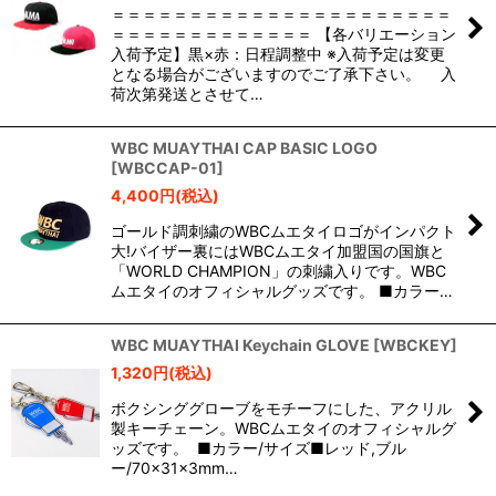
＝＝＝＝＝＝＝＝＝＝＝＝＝＝＝＝＝＝＝＝＝＝
＝＝＝＝＝＝＝＝＝＝＝＝＝ 【各バリエーション
入荷予定】黒×赤：日程調整中 ※入荷予定は変更
となる場合がございますのでご了承下さい。 入
荷次第発送とさせて…
WBC MUAYTHAI CAP BASIC LOGO
[
WBCCAP-01
]
4,400
円
(税込)
ゴールド調刺繍のWBCムエタイロゴがインパクト
大!バイザー裏にはWBCムエタイ加盟国の国旗と
「WORLD CHAMPION」の刺繍入りです。WBC
ムエタイのオフィシャルグッズです。 ■カラー…
WBC MUAYTHAI Keychain GLOVE
[
WBCKEY
]
1,320
円
(税込)
ボクシンググローブをモチーフにした、アクリル
製キーチェーン。WBCムエタイのオフィシャルグ
ッズです。 ■カラー/サイズ■レッド,ブル
ー/70×31×3mm…