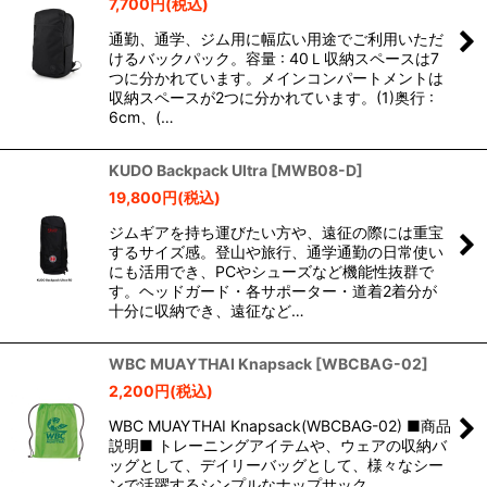
7,700
円
(税込)
通勤、通学、ジム用に幅広い用途でご利用いただ
けるバックパック。容量 : 40Ｌ収納スペースは7
つに分かれています。メインコンパートメントは
収納スペースが2つに分かれています。(1)奥行 :
6cm、(…
KUDO Backpack Ultra
[
MWB08-D
]
19,800
円
(税込)
ジムギアを持ち運びたい方や、遠征の際には重宝
するサイズ感。登山や旅行、通学通勤の日常使い
にも活用でき、PCやシューズなど機能性抜群で
す。ヘッドガード・各サポーター・道着2着分が
十分に収納でき、遠征など…
WBC MUAYTHAI Knapsack
[
WBCBAG-02
]
2,200
円
(税込)
WBC MUAYTHAI Knapsack(WBCBAG-02) ■商品
説明■ トレーニングアイテムや、ウェアの収納バ
ッグとして、デイリーバッグとして、様々なシー
ンで活躍するシンプルなナップサック。…