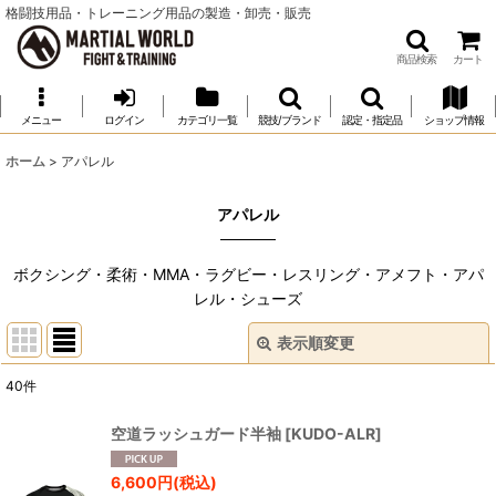
格闘技用品・トレーニング用品の製造・卸売・販売
商品検索
カート
メニュー
ログイン
カテゴリ一覧
競技/ブランド
認定・指定品
ショップ情報
ホーム
>
アパレル
アパレル
ボクシング・柔術・MMA・ラグビー・レスリング・アメフト・アパ
レル・シューズ
表示順変更
閉じる
40
件
サブカテゴリ
:
空道ラッシュガード半袖
[
KUDO-ALR
]
表示数
:
6,600
円
(税込)