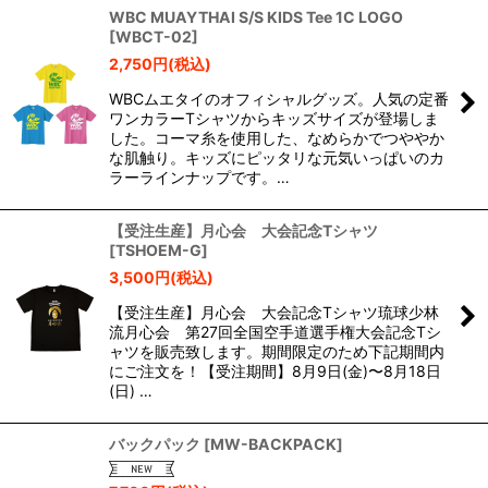
WBC MUAYTHAI S/S KIDS Tee 1C LOGO
[
WBCT-02
]
2,750
円
(税込)
WBCムエタイのオフィシャルグッズ。人気の定番
ワンカラーTシャツからキッズサイズが登場しま
した。コーマ糸を使用した、なめらかでつややか
な肌触り。キッズにピッタリな元気いっぱいのカ
ラーラインナップです。…
【受注生産】月心会 大会記念Tシャツ
[
TSHOEM-G
]
3,500
円
(税込)
【受注生産】月心会 大会記念Tシャツ琉球少林
流月心会 第27回全国空手道選手権大会記念Tシ
ャツを販売致します。期間限定のため下記期間内
にご注文を！【受注期間】8月9日(金)〜8月18日
(日) …
バックパック
[
MW-BACKPACK
]