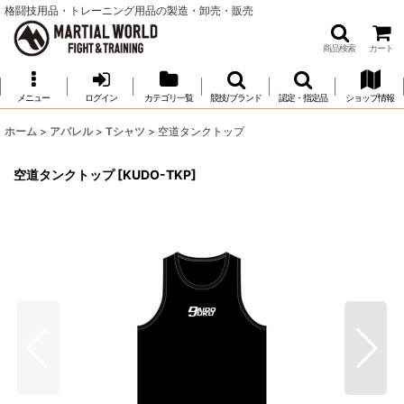
格闘技用品・トレーニング用品の製造・卸売・販売
商品検索
カート
メニュー
ログイン
カテゴリ一覧
競技/ブランド
認定・指定品
ショップ情報
ホーム
>
アパレル
>
Tシャツ
>
空道タンクトップ
空道タンクトップ
[
KUDO-TKP
]