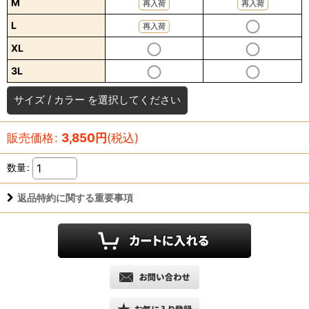
M
再入荷
再入荷
L
再入荷
XL
3L
サイズ
/
カラー
を選択してください
販売価格
:
3,850
円
(税込)
数量
:
返品特約に関する重要事項