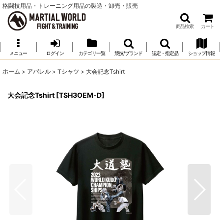
格闘技用品・トレーニング用品の製造・卸売・販売
商品検索
カート
メニュー
ログイン
カテゴリ一覧
競技/ブランド
認定・指定品
ショップ情報
ホーム
>
アパレル
>
Tシャツ
>
大会記念Tshirt
大会記念Tshirt
[
TSH3OEM-D
]