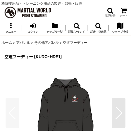
格闘技用品・トレーニング用品の製造・卸売・販売
商品検索
カート
メニュー
ログイン
カテゴリ一覧
競技/ブランド
認定・指定品
ショップ情報
ホーム
>
アパレル
>
その他アパレル
>
空道フーディー
空道フーディー
[
KUDO-HDE1
]