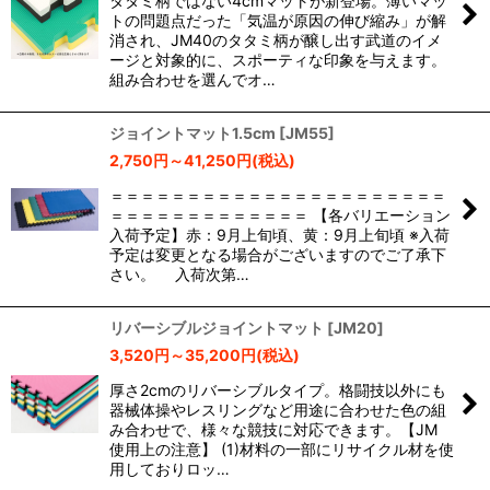
タタミ柄ではない4cmマットが新登場。薄いマッ
トの問題点だった「気温が原因の伸び縮み」が解
並び順
:
消され、JM40のタタミ柄が醸し出す武道のイメ
ージと対象的に、スポーティな印象を与えます。
組み合わせを選んでオ…
絞り込む
ジョイントマット1.5cm
[
JM55
]
2,750
円
～41,250
円
(税込)
＝＝＝＝＝＝＝＝＝＝＝＝＝＝＝＝＝＝＝＝＝＝
＝＝＝＝＝＝＝＝＝＝＝＝＝ 【各バリエーション
入荷予定】赤：9月上旬頃、黄：9月上旬頃 ※入荷
予定は変更となる場合がございますのでご了承下
さい。 入荷次第…
リバーシブルジョイントマット
[
JM20
]
3,520
円
～35,200
円
(税込)
厚さ2cmのリバーシブルタイプ。格闘技以外にも
器械体操やレスリングなど用途に合わせた色の組
み合わせで、様々な競技に対応できます。【JM
使用上の注意】 (1)材料の一部にリサイクル材を使
用しておりロッ…