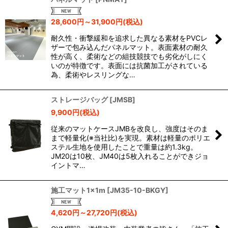
28,600
円
～31,900
円
(税込)
耐久性・衝撃緩和を追求した異なる素材をPVCレ
ザーで包み込んだパネルマット。表面素材の耐久
性が高く、柔術などの組技競技でも劣化がしにく
いのが特徴です。表面には抗菌加工がされている
為、柔術やレスリングな…
ストレージバッグ
[
JMSB
]
9,900
円
(税込)
従来のマットケースJMBを改良し、強度はそのま
まで軽量化(※当社比)を実現。素材は軽量のポリエ
ステル生地を使用したことで重量は約1.3kg。
JM20は10枚、JM40は5枚入れることができジョ
イントマ…
施工マット1×1m
[
JM35-10-BKGY
]
4,620
円
～27,720
円
(税込)