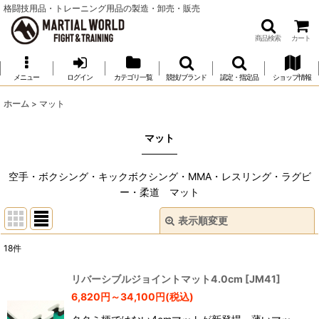
格闘技用品・トレーニング用品の製造・卸売・販売
商品検索
カート
メニュー
ログイン
カテゴリ一覧
競技/ブランド
認定・指定品
ショップ情報
ホーム
>
マット
マット
空手・ボクシング・キックボクシング・MMA・レスリング・ラグビ
ー・柔道 マット
表示順変更
閉じる
18
件
サブカテゴリ
:
リバーシブルジョイントマット4.0cm
[
JM41
]
6,820
円
～34,100
円
(税込)
表示数
: