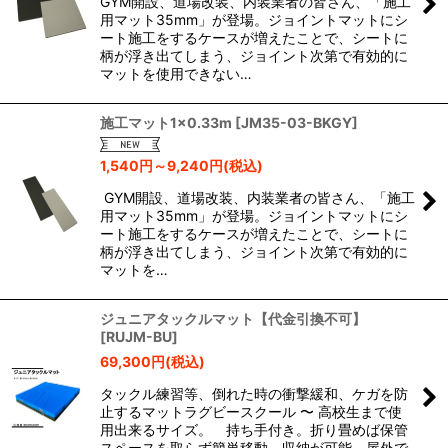
GYM開設、道場改装、内装業者の皆さん、「施工
用マット35mm」が登場。ジョイントマットにシ
ート施工をするケースが増えたことで、シートに
柄が浮き出てしまう、ジョイント次第で有効的に
マットを使用できない…
施工マット1×0.33m
[
JM35-03-BKGY
]
1,540
円
～9,240
円
(税込)
GYM開設、道場改装、内装業者の皆さん、「施工
用マット35mm」が登場。ジョイントマットにシ
ート施工をするケースが増えたことで、シートに
柄が浮き出てしまう、ジョイント次第で有効的に
マットを…
ジュニアタックルマット【代金引換不可】
[
RUJM-BU
]
69,300
円
(税込)
タックル練習等、倒れた時の衝撃緩和、ケガを防
止するマットラグビースクール 〜 高校生まで使
用出来るサイズ。 持ち手付き。折り畳めば保管
スペースを取らず簡単移動、収納が可能。屋外で