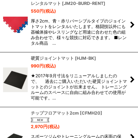
レンタルマット
[
JM20-BURD-RENT
]
550
円
(税込)
厚さ2cm、青・赤リバーシブルタイプのジョイン
トマットをレンタルいたします。格闘技以外にも
器械体操やレスリングなど用途に合わせた色の組
み合わせで、様々な競技に対応できます。 ■レン
タル商品 …
硬質ジョイントマット
[
HJM-BK
]
990
円
(税込)
★2017年9月寸法をリニューアルしましたの
で、 過去にご購入いただいた硬質ジョイントマ
ットとのジョイントが出来ません。 トレーニング
ルームのスペースに自由に組み合わせての使用が
可能です。…
チップフロアマット2cm
[
CFMH20
]
2,970
円
(税込)
スポーツジムやトレーニングルームの床面の保