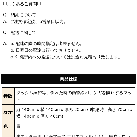
□よくあるご質問□
Q 納期について
A. ご注文確定後、5営業日以内。
Q 配送に関して
A. a. 配達の際の時間指定は出来ません。
b. 日曜日の配達は行っておりません。
c
.
沖縄県内への発送については別途お見積もり致します。
商品仕様
タックル練習等、倒れた時の衝撃緩和、ケガを防止するマッ
特徴
ト
縦 140cm x 横 140cm x 厚み 20cm / (収納時 : 高さ 70cm x
SIZE
横 140cm x 厚み 40cm)
色
青
表面 / ターポリン&マース ポリエステル100%、 中身 / ウレ