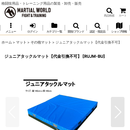
格闘技用品・トレーニング用品の製造・卸売・販売
商品検索
カート
メニュー
ログイン
カテゴリ一覧
競技/ブランド
認定・指定品
ショップ情報
ホーム
>
マット
>
その他マット
>
ジュニアタックルマット【代金引換不可】
ジュニアタックルマット【代金引換不可】
[
RUJM-BU
]