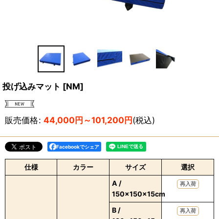
投げ込みマット
[
NM
]
販売価格
:
44,000
円
～101,200
円
(税込)
Facebookでシェア
仕様
カラー
サイズ
選択
A /
再入荷
150×150×15cm
B /
再入荷