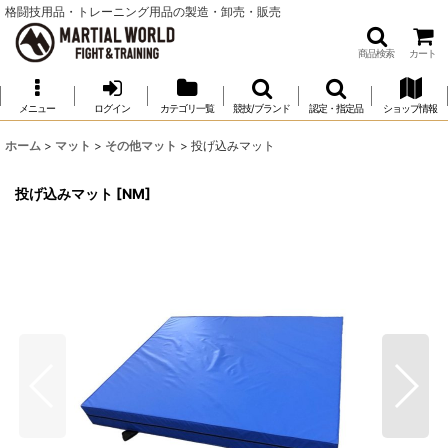
格闘技用品・トレーニング用品の製造・卸売・販売
商品検索
カート
メニュー
ログイン
カテゴリ一覧
競技/ブランド
認定・指定品
ショップ情報
ホーム
>
マット
>
その他マット
>
投げ込みマット
投げ込みマット
[
NM
]