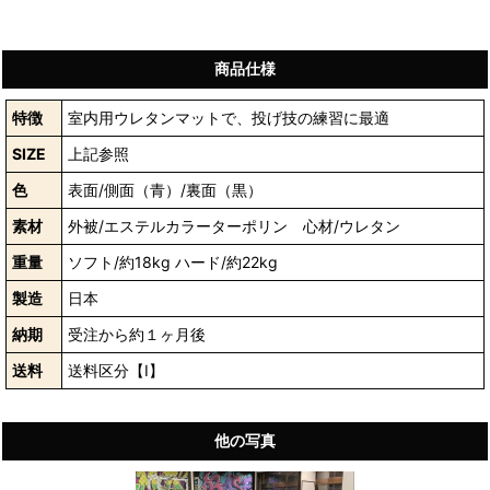
商品仕様
特徴
室内用ウレタンマットで、投げ技の練習に最適
SIZE
上記参照
色
表面/側面（青）/裏面（黒）
素材
外被/エステルカラーターポリン 心材/ウレタン
重量
ソフト/約18kg ハード/約22kg
製造
日本
納期
受注から約１ヶ月後
送料
送料区分【I】
他の写真