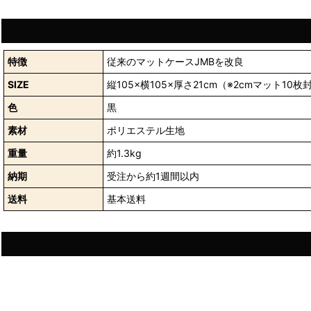
特徴
従来のマットケースJMBを改良
SIZE
縦105×横105×厚さ21cm（※2cmマット10
色
黒
素材
ポリエステル生地
重量
約1.3kg
納期
受注から約1週間以内
送料
基本送料