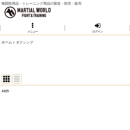
格闘技用品・トレーニング用品の製造・卸売・販売
メニュー
ログイン
ホーム
>
ボクシング
48
件
表示数
:
並び順
: