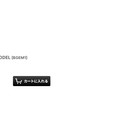
ODEL
[
BGEM1
]