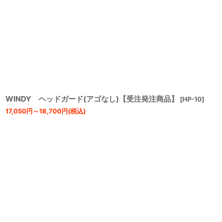
WINDY ヘッドガード(アゴなし)【受注発注商品】
[
HP-10
]
17,050
円
～18,700
円
(税込)