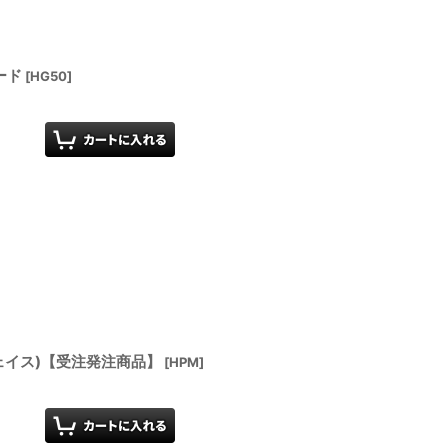
ード
[
HG50
]
ェイス)【受注発注商品】
[
HPM
]