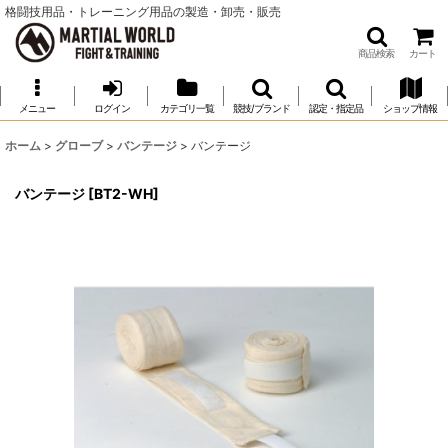
格闘技用品・トレーニング用品の製造・卸売・販売
商品検索
カート
メニュー
ログイン
カテゴリ一覧
競技/ブランド
認定・指定品
ショップ情報
ホーム
>
グローブ
>
バンテージ
>
バンテージ
バンテージ
[
BT2-WH
]