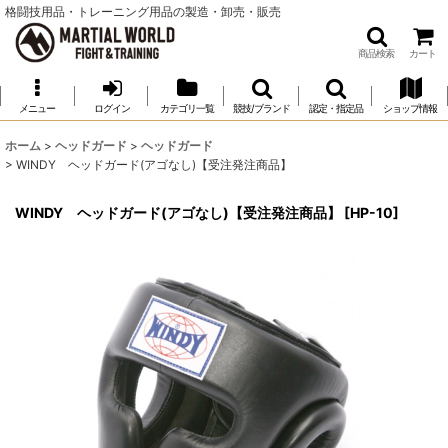
格闘技用品・トレーニング用品の製造・卸売・販売
商品検索
カート
メニュー
ログイン
カテゴリ一覧
競技/ブランド
認定・指定品
ショップ情報
ホーム
>
ヘッドガード
>
ヘッドガード
>
WINDY ヘッドガード(アゴなし)【受注発注商品】
WINDY ヘッドガード(アゴなし)【受注発注商品】
[
HP-10
]