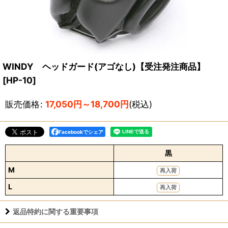
WINDY ヘッドガード(アゴなし)【受注発注商品】
[
HP-10
]
販売価格
:
17,050
円
～18,700
円
(税込)
Facebookでシェア
黒
M
再入荷
L
再入荷
返品特約に関する重要事項