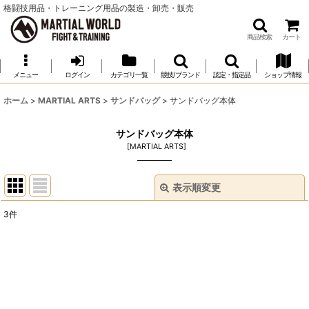
格闘技用品・トレーニング用品の製造・卸売・販売
商品検索
カート
メニュー
ログイン
カテゴリ一覧
競技/ブランド
認定・指定品
ショップ情報
ホーム
>
MARTIAL ARTS
>
サンドバッグ
>
サンドバッグ本体
サンドバッグ本体
[
MARTIAL ARTS
]
表示順変更
閉じる
3
件
表示数
:
並び順
:
絞り込む