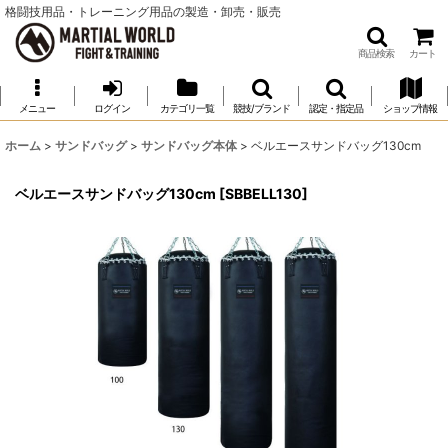
格闘技用品・トレーニング用品の製造・卸売・販売
商品検索
カート
メニュー
ログイン
カテゴリ一覧
競技/ブランド
認定・指定品
ショップ情報
ホーム
>
サンドバッグ
>
サンドバッグ本体
>
ベルエースサンドバッグ130cm
ベルエースサンドバッグ130cm
[
SBBELL130
]