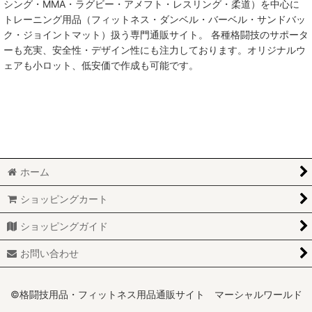
シング・MMA・ラグビー・アメフト・レスリング・柔道）を中心に
トレーニング用品（フィットネス・ダンベル・バーベル・サンドバッ
サンドバッグ本体
ク・ジョイントマット）扱う専門通販サイト。 各種格闘技のサポータ
ーも充実、安全性・デザイン性にも注力しております。オリジナルウ
パンチングボール
ェアも小ロット、低安価で作成も可能です。
サンドバッグチェーン
サンドバッグスタンド
スタンディングバッグ
ホーム
パワーバッグ
ショッピングカート
メディシンボール
ショッピングガイド
サンドバッグ関連
お問い合わせ
©格闘技用品・フィットネス用品通販サイト マーシャルワールド