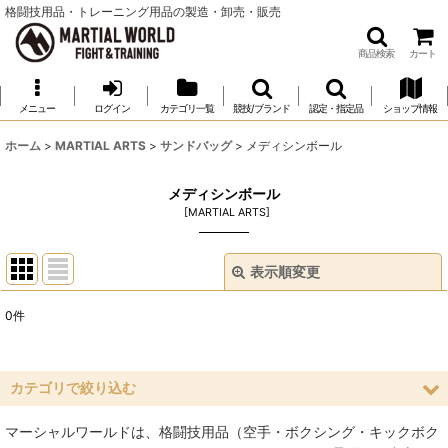
格闘技用品・トレーニング用品の製造・卸売・販売
商品検索
カート
メニュー
ログイン
カテゴリ一覧
競技/ブランド
認定・指定品
ショップ情報
ホーム
>
MARTIAL ARTS
>
サンドバッグ
>
メディシンボール
メディシンボール
[
MARTIAL ARTS
]
表示順変更
閉じる
0
件
表示数
:
並び順
:
カテゴリで絞り込む
マーシャルワールドは、格闘技用品（空手・ボクシング・キックボク
絞り込む
サンドバッグ (全商品)