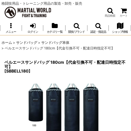
格闘技用品・トレーニング用品の製造・卸売・販売
商品検索
カート
メニュー
ログイン
カテゴリ一覧
競技/ブランド
認定・指定品
ショップ情報
ホーム
>
サンドバッグ
>
サンドバッグ本体
>
ベルエースサンドバッグ 180cm【代金引換不可・配達日時指定不可】
ベルエースサンドバッグ 180cm【代金引換不可・配達日時指定不
可】
[
SBBELL180
]