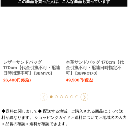
この商品を買った人は、こんな商品も買っています
レザーサンドバッグ
本革サンドバッグ 170cm【代
170cm【代金引換不可・配達
金引換不可・配達日時指定不
日時指定不可】
可】
[
SBM170
]
[
SBPRO170
]
26,400
円
(税込)
49,500
円
(税込)
◆送料に関しまして◆ 配送する地域、ご購入される商品によって送
料が異なります。 ショッピングガイド＞送料について＞地域名の入力
＞品番の確認＞送料が確認できます。