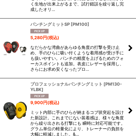
く生地が出来上がるまで、試行錯誤を繰り返し完
成したオリ…
パンチングミットSP
[
PM100
]
5,280
円
(税込)
なだらかな湾曲があらゆる角度の打撃を受け止
め、手のひらに吸い付くような着用感が受け手に
も扱いやすい。パンチの精度を上げるためのフォ
ーカスポイントも追加。表皮にレザーを採用し、
さらにお求め安くなったプロ…
プロフェッショナルパンチングミット
[
PM130-
YLBK
]
9,900
円
(税込)
ミット内部に手のひらが納まるコブ状突起を設け
た新設計。これまでにない装着感は、様々な角度
から繰り出される打撃にも 瞬時に対応可能です。
グラム単位の軽量化により、トレーナーの負担を
大幅に軽減しました。&…