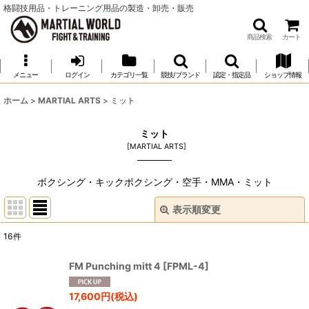
格闘技用品・トレーニング用品の製造・卸売・販売
商品検索
カート
メニュー
ログイン
カテゴリ一覧
競技/ブランド
認定・指定品
ショップ情報
ホーム
>
MARTIAL ARTS
>
ミット
ミット
[
MARTIAL ARTS
]
ボクシング・キックボクシング・空手・MMA・ミット
表示順変更
閉じる
16
件
サブカテゴリ
:
FM Punching mitt 4
[
FPML-4
]
表示数
:
17,600
円
(税込)