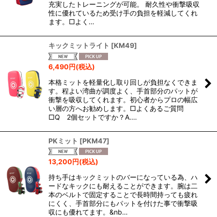
充実したトレーニングが可能。 耐久性や衝撃吸収
性に優れているため受け手の負担を軽減してくれ
ます。□よく…
キックミットライト
[
KM49
]
6,490
円
(税込)
本格ミットを軽量化し取り回しが負担なくできま
す。程よい湾曲が調度よく、手首部分のパットが
衝撃を吸収してくれます。初心者からプロの幅広
い層の方へお勧めします。□よくあるご質問
□Q 2個セットですか？A.…
PKミット
[
PKM47
]
13,200
円
(税込)
持ち手はキックミットのバーになっている為、ハ
ードなキックにも耐えることができます。腕は二
本のベルトで固定することで長時間持っても疲れ
にくく、手首部分にもパットを付けた事で衝撃吸
収にも優れてます。&nb…