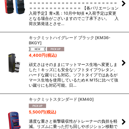
＝＝＝＝＝＝＝＝＝＝＝＝＝＝＝＝＝＝＝＝＝＝
＝＝＝＝＝＝＝＝＝＝＝＝＝ 【各バリエーション
入荷予定】青×黒：10月中旬頃 ※入荷予定は変更
となる場合がございますのでご了承下さい。 入
荷次第発送とさせ…
キックミットハイグレード ブラック
[
KM36-
BKGY
]
4,400
円
(税込)
頑丈さはそのままにマットマース生地へ変更しま
した！キッズにも安全なソフトタイプウレタン、
ハードな蹴りにも対応。ソフトタイプではあるが
マース生地を使用しているためＫＭ15に比べて強
い蹴りにも対応可能。日…
キックミットスタンダード
[
KM40
]
5,500
円
(税込)
適度な重さと衝撃吸収性がトレーナーの負担を軽
減。リズムに乗った打ち回しやポジション移動で