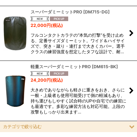
スーパーダミーミットPRO
[
DM715-DG
]
22,000
円
(税込)
フルコンタクトカラテの“本気の打撃”を受け止め
る、定番サイズダミーミット。ワイド＆ハイサイ
ズで、突き・蹴り・連打まで大きくカバー。選手
クラスの練習強度を想定したタフな設計で、耐…
軽量スーパーダミーミットPRO
[
DM615-BK
]
24,200
円
(税込)
大きめでありながらも軽さに重きをおき、さらに
一般・上級者も使用可能受けて側の軽減もあり、
持ち運びもしやすく試合時のUPや自宅での練習に
も最適です。多彩な練習方法も対応可能。上段の
攻撃もしっかり出来ます…
カテゴリで絞り込む