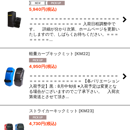
5,940
円
(税込)
＝＝＝＝＝＝＝＝＝＝＝＝＝＝＝＝＝＝＝＝＝＝
＝＝＝＝＝＝＝＝＝＝＝＝＝ 入荷日程調整中で
す。 詳細が分かり次第、ホームページを更新い
たしますので、しばらくお待ちください。＝＝＝
＝＝＝＝＝…
軽量カーブキックミット
[
KM22
]
4,950
円
(税込)
＝＝＝＝＝＝＝＝＝＝＝＝＝＝＝＝＝＝＝＝＝＝
＝＝＝＝＝＝＝＝＝＝＝＝＝ 【各バリエーション
入荷予定】黒：8月中旬頃 ※入荷予定は変更とな
る場合がございますのでご了承下さい。 入荷次
第発送とさせて頂き…
ストライカーキックミット
[
KM23
]
4,730
円
(税込)