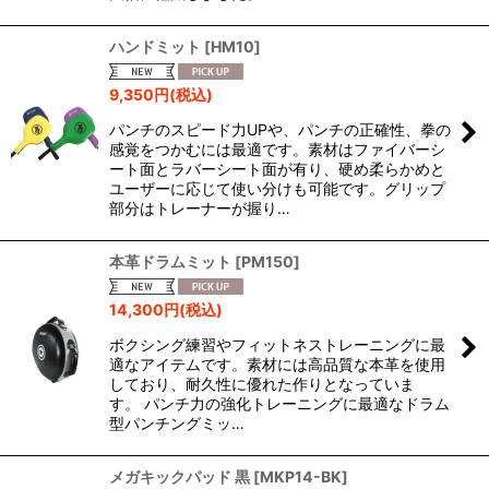
ハンドミット
[
HM10
]
9,350
円
(税込)
パンチのスピード力UPや、パンチの正確性、拳の
感覚をつかむには最適です。素材はファイバーシ
ート面とラバーシート面が有り、硬め柔らかめと
ユーザーに応じて使い分けも可能です。グリップ
部分はトレーナーが握り…
本革ドラムミット
[
PM150
]
14,300
円
(税込)
ボクシング練習やフィットネストレーニングに最
適なアイテムです。素材には高品質な本革を使用
しており、耐久性に優れた作りとなっていま
す。 パンチ力の強化トレーニングに最適なドラム
型パンチングミッ…
メガキックパッド 黒
[
MKP14-BK
]