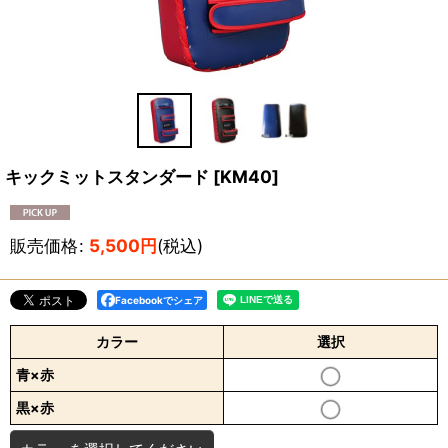
キックミットスタンダード
[
KM40
]
販売価格
:
5,500
円
(税込)
Facebookでシェア
カラー
選択
青×赤
黒×赤