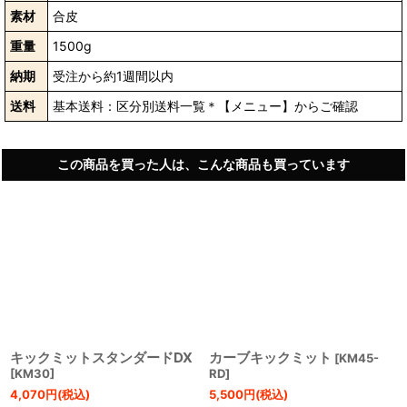
素材
合皮
重量
1500g
納期
受注から約1週間以内
送料
基本送料：区分別送料一覧＊【メニュー】からご確認
この商品を買った人は、こんな商品も買っています
キックミットスタンダードDX
カーブキックミット
[
KM45-
[
KM30
]
RD
]
4,070
円
(税込)
5,500
円
(税込)