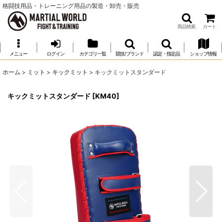
格闘技用品・トレーニング用品の製造・卸売・販売
商品検索
カート
メニュー
ログイン
カテゴリ一覧
競技/ブランド
認定・指定品
ショップ情報
ホーム
>
ミット
>
キックミット
>
キックミットスタンダード
キックミットスタンダード
[
KM40
]