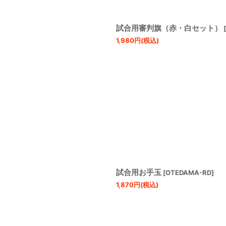
試合用審判旗（赤・白セット）
[
1,980
円
(税込)
試合用お手玉
[
OTEDAMA-RD
]
1,870
円
(税込)