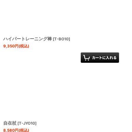
並び順
:
ハイパートレーニング棒
[
T-BO10
]
9,350
円
(税込)
自在杖
[
T-JYO10
]
8,580
円
(税込)