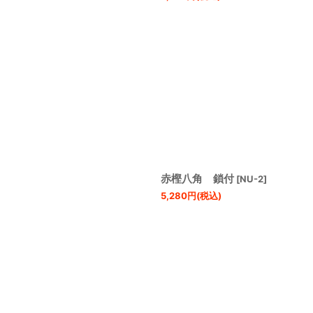
赤樫八角 鎖付
[
NU-2
]
5,280
円
(税込)