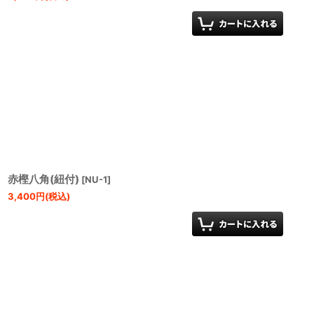
赤樫八角(紐付)
[
NU-1
]
3,400
円
(税込)