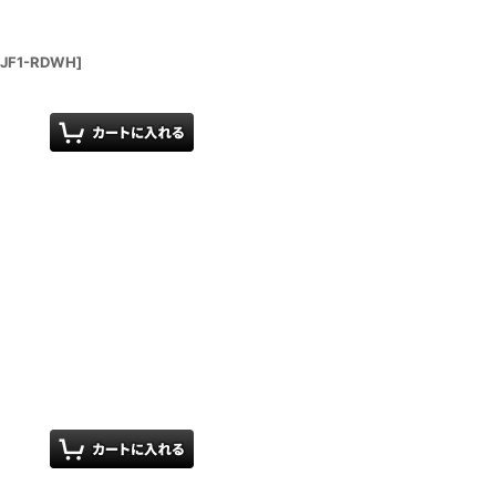
JF1-RDWH
]