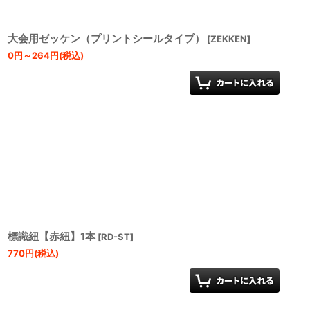
大会用ゼッケン（プリントシールタイプ）
[
ZEKKEN
]
0
円
～264
円
(税込)
標識紐【赤紐】1本
[
RD-ST
]
770
円
(税込)