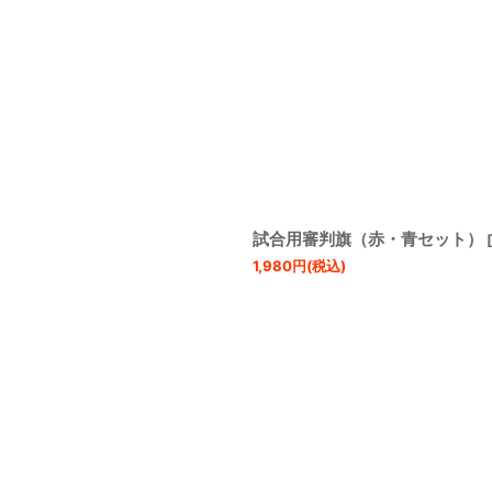
試合用審判旗（赤・青セット）
[
1,980
円
(税込)