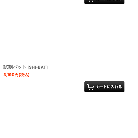
試割バット
[
SHI-BAT
]
3,190
円
(税込)