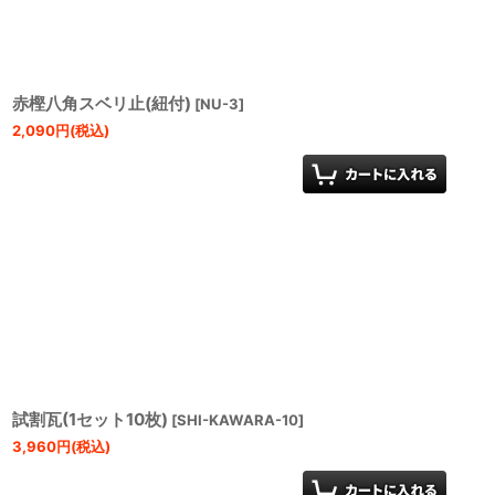
赤樫八角スベリ止(紐付)
[
NU-3
]
2,090
円
(税込)
試割瓦(1セット10枚)
[
SHI-KAWARA-10
]
3,960
円
(税込)