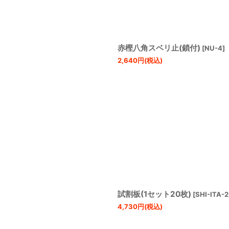
赤樫八角スベリ止(鎖付)
[
NU-4
]
2,640
円
(税込)
試割板(1セット20枚)
[
SHI-ITA-
4,730
円
(税込)