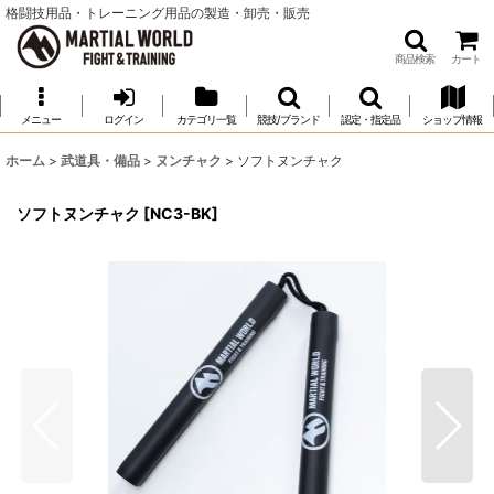
格闘技用品・トレーニング用品の製造・卸売・販売
商品検索
カート
メニュー
ログイン
カテゴリ一覧
競技/ブランド
認定・指定品
ショップ情報
ホーム
>
武道具・備品
>
ヌンチャク
>
ソフトヌンチャク
ソフトヌンチャク
[
NC3-BK
]