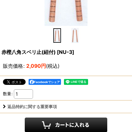
赤樫八角スベリ止(紐付)
[
NU-3
]
販売価格
:
2,090
円
(税込)
Facebookでシェア
数量
:
返品特約に関する重要事項