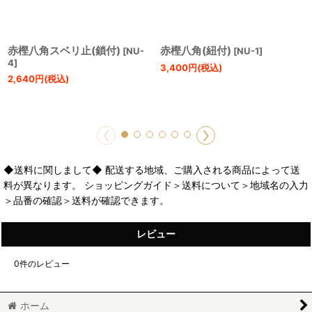
赤樫八角スベリ止(鎖付)
赤樫八角(紐付)
[
NU-
[
NU-1
]
4
]
3,400
円
(税込)
2,640
円
(税込)
◆送料に関しまして◆ 配送する地域、ご購入される商品によって送
料が異なります。 ショッピングガイド＞送料について＞地域名の入力
＞品番の確認＞送料が確認できます。
レビュー
0
件のレビュー
ホーム