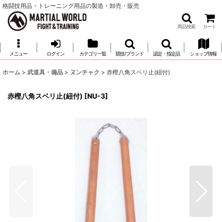
格闘技用品・トレーニング用品の製造・卸売・販売
商品検索
カート
メニュー
ログイン
カテゴリ一覧
競技/ブランド
認定・指定品
ショップ情報
ホーム
>
武道具・備品
>
ヌンチャク
>
赤樫八角スベリ止(紐付)
赤樫八角スベリ止(紐付)
[
NU-3
]