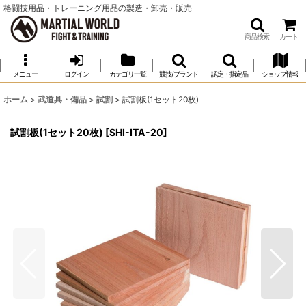
格闘技用品・トレーニング用品の製造・卸売・販売
商品検索
カート
メニュー
ログイン
カテゴリ一覧
競技/ブランド
認定・指定品
ショップ情報
ホーム
>
武道具・備品
>
試割
>
試割板(1セット20枚)
試割板(1セット20枚)
[
SHI-ITA-20
]