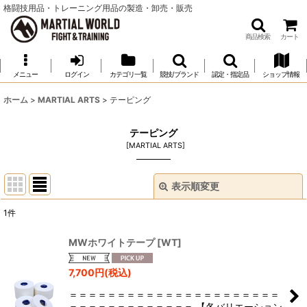
格闘技用品・トレーニング用品の製造・卸売・販売
商品検索
カート
メニュー
ログイン
カテゴリ一覧
競技/ブランド
認定・指定品
ショップ情報
ホーム
>
MARTIAL ARTS
>
テーピング
テーピング
[
MARTIAL ARTS
]
表示順変更
閉じる
1
件
表示数
:
MWホワイトテープ
[
WT
]
並び順
:
7,700
円
(税込)
＝＝＝＝＝＝＝＝＝＝＝＝＝＝＝＝＝＝＝＝＝＝
絞り込む
＝＝＝＝＝＝＝＝＝＝＝＝＝ 【各バリエーション