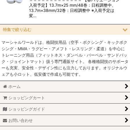
入荷予定】13.7m×25 mm/48巻：日程調整中、
13.7m×38mm/32巻：日程調整中 ※入荷予定は
変…
特集で絞り込む
マーシャルワールドは、格闘技用品（空手・ボクシング・キックボク
空手
シング・MMA・ラグビー・アメフト・レスリング・柔道）を中心に
トレーニング用品（フィットネス・ダンベル・バーベル・サンドバッ
MMA総合格闘技
ク・ジョイントマット）扱う専門通販サイト。 各種格闘技のサポータ
ーも充実、安全性・デザイン性にも注力しております。オリジナルウ
柔術
ェアも小ロット、低安価で作成も可能です。
柔道
ホーム
ボクシング
ショッピングカート
キックボクシング
ショッピングガイド
少林寺拳法
お問い合わせ