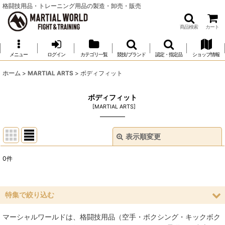
格闘技用品・トレーニング用品の製造・卸売・販売
商品検索
カート
メニュー
ログイン
カテゴリ一覧
競技/ブランド
認定・指定品
ショップ情報
ホーム
>
MARTIAL ARTS
>
ボディフィット
ボディフィット
[
MARTIAL ARTS
]
表示順変更
閉じる
0
件
表示数
:
並び順
:
特集で絞り込む
マーシャルワールドは、格闘技用品（空手・ボクシング・キックボク
絞り込む
空手