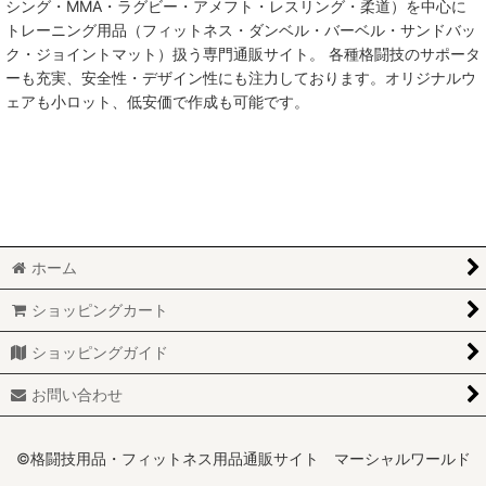
シング・MMA・ラグビー・アメフト・レスリング・柔道）を中心に
トレーニング用品（フィットネス・ダンベル・バーベル・サンドバッ
MMA総合格闘技
ク・ジョイントマット）扱う専門通販サイト。 各種格闘技のサポータ
ーも充実、安全性・デザイン性にも注力しております。オリジナルウ
柔術
ェアも小ロット、低安価で作成も可能です。
柔道
ボクシング
キックボクシング
ホーム
少林寺拳法
ショッピングカート
サンボ
ショッピングガイド
レスリング
お問い合わせ
RUGBY
MARTIAL WORLD
©格闘技用品・フィットネス用品通販サイト マーシャルワールド