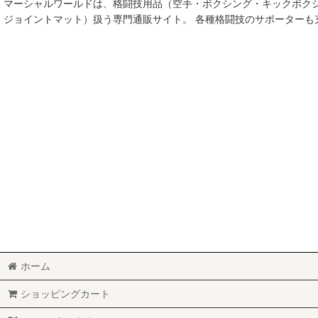
マーシャルワールドは、格闘技用品（空手・ボクシング・キックボク
空手
ジョイントマット）扱う専門通販サイト。 各種格闘技のサポーター
MMA総合格闘技
柔術
柔道
ボクシング
キックボクシング
少林寺拳法
サンボ
レスリング
ホーム
RUGBY
ショッピングカート
MARTIAL WORLD