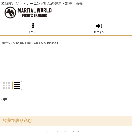
格闘技用品・トレーニング用品の製造・卸売・販売
メニュー
ログイン
ホーム
>
MARTIAL ARTS
>
adidas
0
件
表示数
:
並び順
:
特集で絞り込む