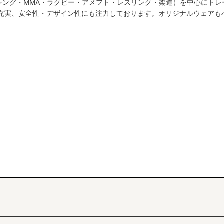
シング・MMA・ラグビー・アメフト・レスリング・柔道）を中心にトレ
絞り込む
も充実、安全性・デザイン性にも注力しております。オリジナルウェアも