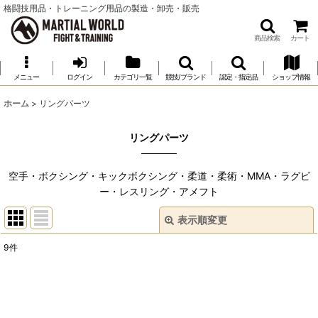
格闘技用品・トレーニング用品の製造・卸売・販売
商品検索
カート
メニュー
ログイン
カテゴリ一覧
競技/ブランド
認定・指定品
ショップ情報
ホーム
>
リングパーツ
リングパーツ
空手・ボクシング・キックボクシング・柔道・柔術・MMA・ラグビ
ー・レスリング・アメフト
表示順変更
閉じる
9
件
表示数
:
並び順
: