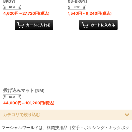
BKGY
]
03-BKGY
]
4,620
円
～27,720
円
(税込)
1,540
円
～9,240
円
(税込)
投げ込みマット
[
NM
]
44,000
円
～101,200
円
(税込)
カテゴリで絞り込む
マーシャルワールドは、格闘技用品（空手・ボクシング・キックボク
マット (全商品)