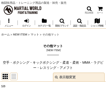
格闘技用品・トレーニング用品の製造・卸売・販売
商品検索
カート
メニュー
ログイン
カテゴリ一覧
競技/ブランド
認定・指定品
ショップ情報
ホーム
>
NEW ITEM
>
マット
>
その他マット
その他マット
[
NEW ITEM
]
空手・ボクシング・キックボクシング・柔道・柔術・MMA・ラグビ
ー・レスリング・アメフト
表示順変更
閉じる
5
件
表示数
:
並び順
: