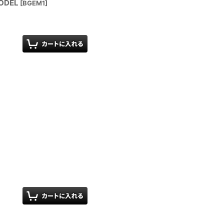
ODEL
[
BGEM1
]