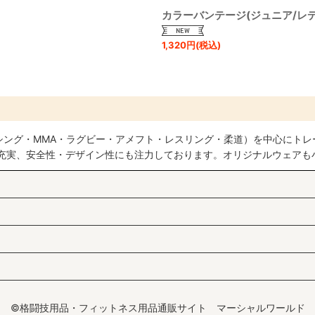
カラーバンテージ(ジュニア/レ
1,320
円
(税込)
シング・MMA・ラグビー・アメフト・レスリング・柔道）を中心にトレ
も充実、安全性・デザイン性にも注力しております。オリジナルウェアも
©格闘技用品・フィットネス用品通販サイト マーシャルワールド