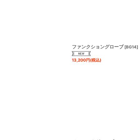
絞り込む
ファンクショングローブ
[
BG14
]
13,200
円
(税込)