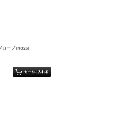
グローブ
[
NG25
]