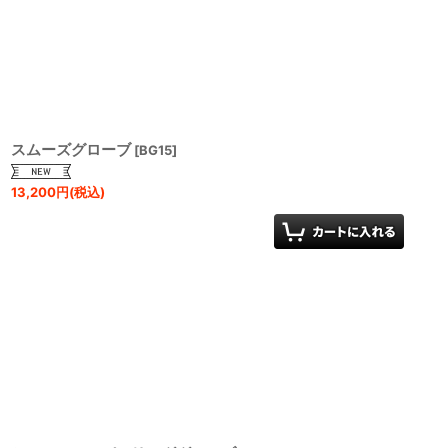
表示数
:
並び順
:
スムーズグローブ
[
BG15
]
13,200
円
(税込)