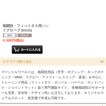
絞り込む
格闘技・フィットネス用ハン
ドグローブ
[
NG25
]
3,300
円
(税込)
カテゴリで絞り込む
マーシャルワールドは、格闘技用品（空手・ボクシング・キックボク
グローブ (全商品)
シング・MMA・ラグビー・アメフト・レスリング・柔道）を中心に
トレーニング用品（フィットネス・ダンベル・バーベル・サンドバッ
ボクシンググローブ
ク・ジョイントマット）扱う専門通販サイト。 各種格闘技のサポータ
ーも充実、安全性・デザイン性にも注力しております。オリジナルウ
オープンフィンガーグローブ
ェアも小ロット、低安価で作成も可能です。
パンチンググローブ