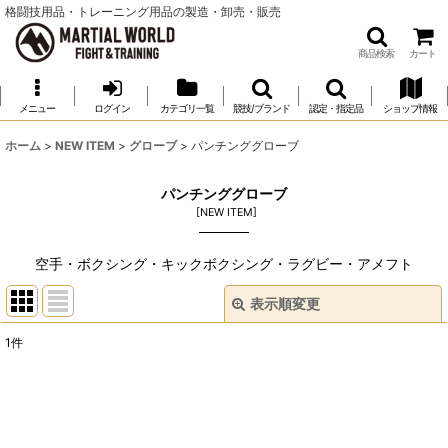
格闘技用品・トレーニング用品の製造・卸売・販売
商品検索
カート
メニュー
ログイン
カテゴリ一覧
競技/ブランド
認定・指定品
ショップ情報
ホーム
>
NEW ITEM
>
グローブ
>
パンチンググローブ
パンチンググローブ
[
NEW ITEM
]
空手・ボクシング・キックボクシング・ラグビー・アメフト
表示順変更
閉じる
1
件
表示数
:
並び順
: